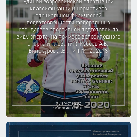
Единой всероссийской спортивной
классификации и нормативов
специальной физической
подготовленности федеральных
стандартов спортивной подготовки по
виду спорта (на примере велосипедного
спорта и плавания), Кубеев А.В.,
Винокуров Л.В., ТиПФК, 2020-8
19 Августа 2021
Кубеев Александр