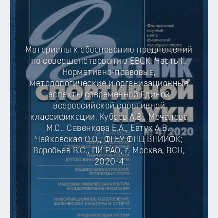
Материалы к обоснованию предложений
по совершенствованию ЕВСК, Часть II.
Нормативно-правовые,
методологические и организационные
аспекты современной Единой
всероссийской спортивной
классификации, Кубеев А.В., Мочалова
М.С., Савенкова Е.А., Евтух А.В.,
Чайковская О.О., ФГБУ ФНЦ ВНИИФК;
Воробьев В.С., ПИ РАО, г. Москва, ВСН,
2020-4