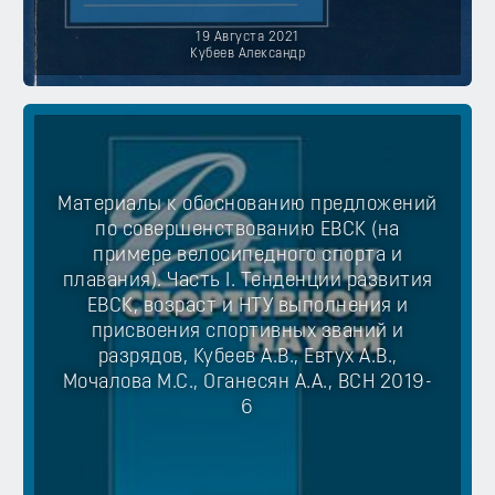
19 Августа 2021
Кубеев Александр
Материалы к обоснованию предложений
по совершенствованию ЕВСК (на
примере велосипедного спорта и
плавания). Часть I. Тенденции развития
ЕВСК, возраст и НТУ выполнения и
присвоения спортивных званий и
разрядов, Кубеев А.В., Евтух А.В.,
Мочалова М.С., Оганесян А.А., ВСН 2019-
6